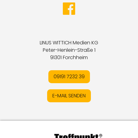
LINUS WITTICH Medien KG
Peter-Henlein-Straße 1
91301 Forchheim
09191 7232 39
E-MAIL SENDEN
Impressum
I
Datenschutz
I
Online-Streitschlichtung
I
AGB
I
Mediadaten
I
Kontakt
I
Vertrag widerrufen