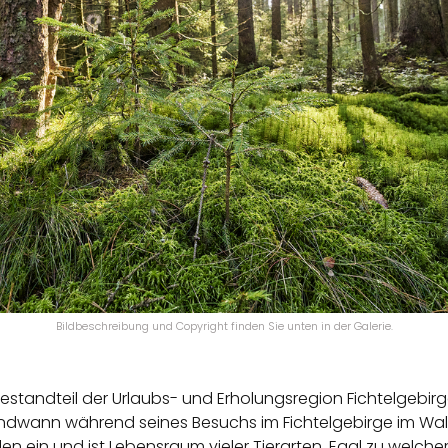
Bildbeschreibung und Copyright finden Sie unten in der Galerie.
estandteil der Urlaubs- und Erholungsregion Fichtelgebirg
gendwann während seines Besuchs im Fichtelgebirge im Wa
n ein und ist Lebensraum vieler Tierarten. Egal zu welcher 