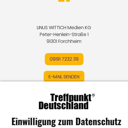
LINUS WITTICH Medien KG
Peter-Henlein-Straße 1
91301 Forchheim
09191 7232 39
E-MAIL SENDEN
Impressum
I
Datenschutz
I
Online-Streitschlichtung
I
AGB
I
Mediadaten
I
Kontakt
I
Vertrag widerrufen
Einwilligung zum Datenschutz
© LW Medien GmbH