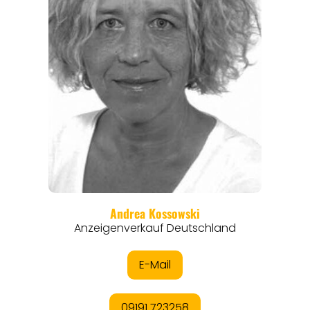
ORTE
EVENTS
REISEFÜHRER
REISEMAGAZINE
THEMEN
ANGEBOTE