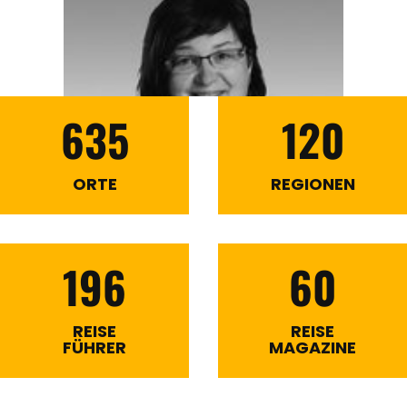
635
120
ORTE
REGIONEN
196
60
REISE
REISE
FÜHRER
MAGAZINE