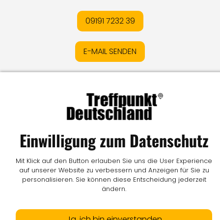
09191 7232 39
E-MAIL SENDEN
Impressum
I
Datenschutz
I
Online-Streitschlichtung
I
AGB
I
Mediadaten
I
Kontakt
I
Vertrag widerrufen
© LW Medien GmbH
Einwilligung zum Datenschutz
Mit Klick auf den Button erlauben Sie uns die User Experience
auf unserer Website zu verbessern und Anzeigen für Sie zu
personalisieren. Sie können diese Entscheidung jederzeit
ändern.
Ja, ich bin einverstanden