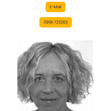
EVENTS
REISEFÜHRER
REISEMAGAZINE
THEMEN
ANGEBOTE