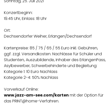
Sonntag, 25. Juli 2021
Konzertbeginn:
REGIONEN
19.45 Uhr, Einlass: 18 Uhr
Ort:
ORTE
Dechsendorfer Weiher, Erlangen/Dechsendorf
EVENTS
Kartenpreise: 85 / 75 / 65 / 55 Euro inkl. Gebühren,
ggf. zzgl. Versandkosten. Nachlässe für Schüler und
Studenten, Auszubildende, Inhaber des ErlangenPass,
REISEFÜHRER
Asylbewerber, Schwerbehinderte und Begleitung:
Kategorie 1: 10 Euro Nachlass
Kategorie 2-4: 50% Nachlass
REISEMAGAZINE
Vorverkauf Online:
www.jazz-am-see.com/karten
THEMEN
mit der Option für
das PRINT@home-Verfahren.