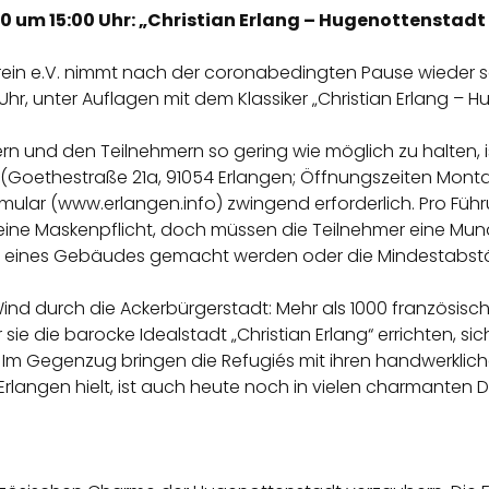
 um 15:00 Uhr: „Christian Erlang – Hugenottenstadt
erein e.V. nimmt nach der coronabedingten Pause wieder
hr, unter Auflagen mit dem Klassiker „Christian Erlang – 
n und den Teilnehmern so gering wie möglich zu halten, i
n (Goethestraße 21a, 91054 Erlangen; Öffnungszeiten Montag
lar (www.erlangen.info) zwingend erforderlich. Pro Führu
keine Maskenpflicht, doch müssen die Teilnehmer eine M
 eines Gebäudes gemacht werden oder die Mindestabstä
 Wind durch die Ackerbürgerstadt: Mehr als 1000 französis
 sie die barocke Idealstadt „Christian Erlang“ errichten, si
zu. Im Gegenzug bringen die Refugiés mit ihren handwerklic
Erlangen hielt, ist auch heute noch in vielen charmanten De