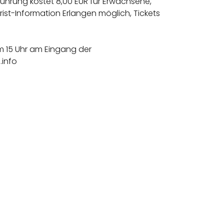
ührung kostet 8,00 EUR für Erwachsene,
rist-Information Erlangen möglich, Tickets
m 15 Uhr am Eingang der
.info