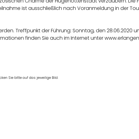
nzösischen Charme der Hugenottenstadt verzaubern. Die F
 Teilnahme ist ausschließlich nach Voranmeldung in der Tou
erden. Treffpunkt der Führung: Sonntag, den 28.06.2020 u
rmationen finden Sie auch im Internet unter www.erlangen
en Sie bitte auf das jeweilige Bild.