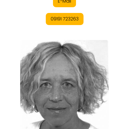
EVENTS
REISEFÜHRER
REISEMAGAZINE
THEMEN
ANGEBOTE