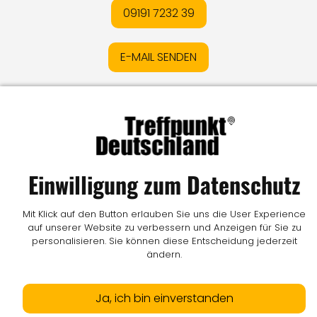
09191 7232 39
E-MAIL SENDEN
Impressum
I
Datenschutz
I
Online-Streitschlichtung
I
AGB
I
Mediadaten
I
Kontakt
I
Vertrag widerrufen
© LW Medien GmbH
Einwilligung zum Datenschutz
Mit Klick auf den Button erlauben Sie uns die User Experience
auf unserer Website zu verbessern und Anzeigen für Sie zu
personalisieren. Sie können diese Entscheidung jederzeit
ändern.
Ja, ich bin einverstanden