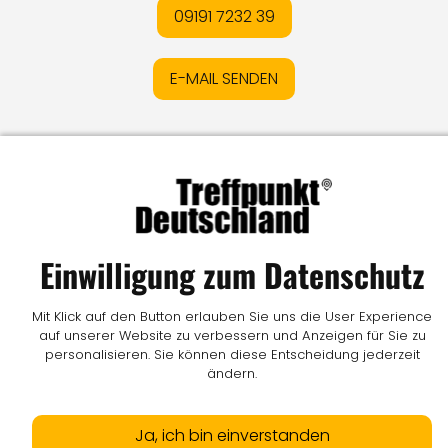
09191 7232 39
E-MAIL SENDEN
Impressum
I
Datenschutz
I
Online-Streitschlichtung
I
AGB
I
Mediadaten
I
Kontakt
I
Vertrag widerrufen
© LW Medien GmbH
Einwilligung zum Datenschutz
Mit Klick auf den Button erlauben Sie uns die User Experience
auf unserer Website zu verbessern und Anzeigen für Sie zu
personalisieren. Sie können diese Entscheidung jederzeit
ändern.
Ja, ich bin einverstanden