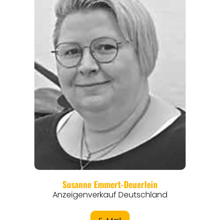
REGIONEN
ORTE
EVENTS
REISEFÜHRER
REISEMAGAZINE
THEMEN