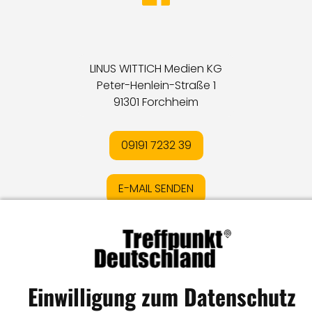
LINUS WITTICH Medien KG
Peter-Henlein-Straße 1
91301 Forchheim
09191 7232 39
E-MAIL SENDEN
Impressum
I
Datenschutz
I
Online-Streitschlichtung
I
AGB
I
Mediadaten
I
Kontakt
I
Vertrag widerrufen
Einwilligung zum Datenschutz
© LW Medien GmbH