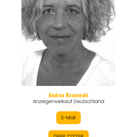
ORTE
EVENTS
REISEFÜHRER
REISEMAGAZINE
THEMEN
ANGEBOTE