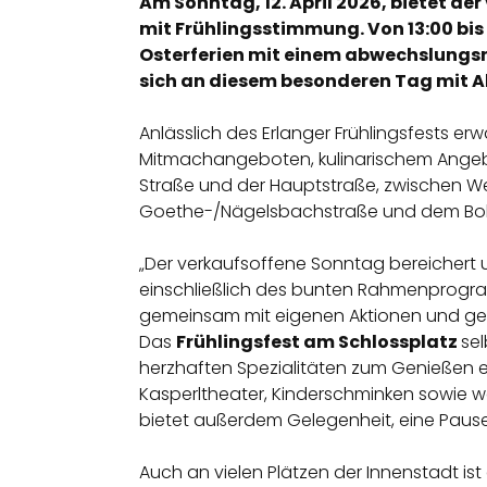
Am Sonntag, 12. April 2026, bietet d
mit Frühlingsstimmung. Von 13:00 bis 
Osterferien mit einem abwechslungsr
sich an diesem besonderen Tag mit Ak
Anlässlich des Erlanger Frühlingsfests er
Mitmachangeboten, kulinarischem Angebot
Straße und der Hauptstraße, zwischen W
Goethe-/Nägelsbachstraße und dem Boh
„Der verkaufsoffene Sonntag bereichert u
einschließlich des bunten Rahmenprogramm
gemeinsam mit eigenen Aktionen und geöf
Das
Frühlingsfest am Schlossplatz
se
herzhaften Spezialitäten zum Genießen ei
Kasperltheater, Kinderschminken sowie we
bietet außerdem Gelegenheit, eine Pause
Auch an vielen Plätzen der Innenstadt i