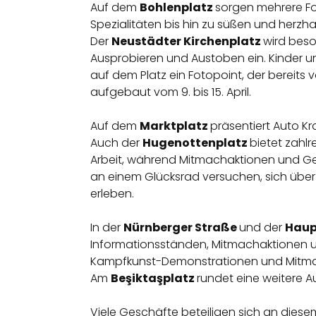
Auf dem
Bohlenplatz
sorgen mehrere Fo
Spezialitäten bis hin zu süßen und herzha
Der
Neustädter Kirchenplatz
wird beso
Ausprobieren und Austoben ein. Kinder 
auf dem Platz ein Fotopoint, der bereits
aufgebaut vom 9. bis 15. April.
Auf dem
Marktplatz
präsentiert Auto Kr
Auch der
Hugenottenplatz
bietet zahl
Arbeit, während Mitmachaktionen und Ge
an einem Glücksrad versuchen, sich über
erleben.
In der
Nürnberger Straße
und der
Haup
Informationsständen, Mitmachaktionen u
Kampfkunst-Demonstrationen und Mitmac
Am
Beşiktaşplatz
rundet eine weitere 
Viele Geschäfte beteiligen sich an dies