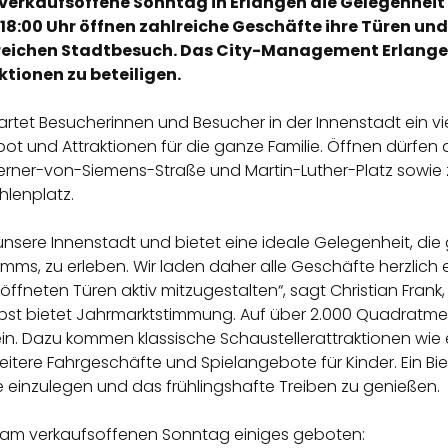
er verkaufsoffene Sonntag in Erlangen die Gelegenh
18:00 Uhr öffnen zahlreiche Geschäfte ihre Türen un
eichen Stadtbesuch. Das City-Management Erlangen e
tionen zu beteiligen.
wartet Besucherinnen und Besucher in der Innenstadt ein vi
 und Attraktionen für die ganze Familie. Öffnen dürfen 
erner-von-Siemens-Straße und Martin-Luther-Platz sowie
lenplatz.
nsere Innenstadt und bietet eine ideale Gelegenheit, die 
s, zu erleben. Wir laden daher alle Geschäfte herzlich ei
fneten Türen aktiv mitzugestalten“, sagt Christian Fran
lbst bietet Jahrmarktstimmung. Auf über 2.000 Quadratm
n. Dazu kommen klassische Schaustellerattraktionen wie ein
itere Fahrgeschäfte und Spielangebote für Kinder. Ein Bie
 einzulegen und das frühlingshafte Treiben zu genießen.
st am verkaufsoffenen Sonntag einiges geboten: