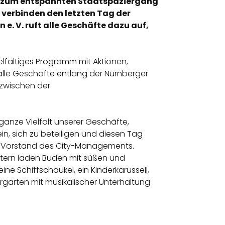
eit zum entspannten Stadtspaziergang
d verbinden den letzten Tag der
. V. ruft alle Geschäfte dazu auf,
elfältiges Programm mit Aktionen,
alle Geschäfte entlang der Nürnberger
 zwischen der
ganze Vielfalt unserer Geschäfte,
n, sich zu beteiligen und diesen Tag
k, Vorstand des City-Managements.
etern laden Buden mit süßen und
e Schiffschaukel, ein Kinderkarussell,
rgarten mit musikalischer Unterhaltung