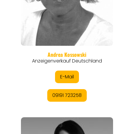
EVENTS
REISEFÜHRER
REISEMAGAZINE
THEMEN
ANGEBOTE