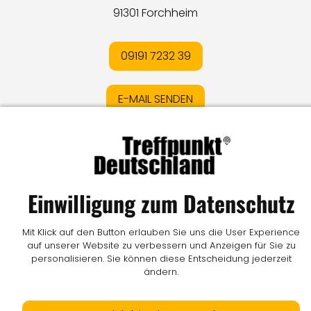
91301 Forchheim
09191 7232 39
E-MAIL SENDEN
Impressum
I
Datenschutz
I
Online-Streitschlichtung
I
AGB
I
Mediadaten
I
Kontakt
I
Vertrag widerrufen
Einwilligung zum Datenschutz
© LW Medien GmbH
Mit Klick auf den Button erlauben Sie uns die User Experience
auf unserer Website zu verbessern und Anzeigen für Sie zu
personalisieren. Sie können diese Entscheidung jederzeit
ändern.