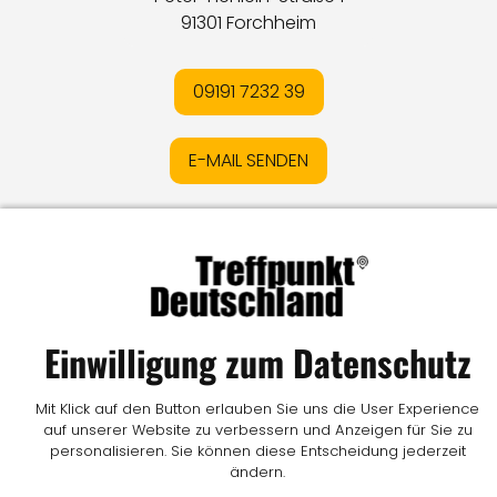
91301 Forchheim
09191 7232 39
E-MAIL SENDEN
Impressum
I
Datenschutz
I
Online-Streitschlichtung
I
AGB
I
Mediadaten
I
Kontakt
I
Vertrag widerrufen
© LW Medien GmbH
Einwilligung zum Datenschutz
Mit Klick auf den Button erlauben Sie uns die User Experience
auf unserer Website zu verbessern und Anzeigen für Sie zu
personalisieren. Sie können diese Entscheidung jederzeit
ändern.