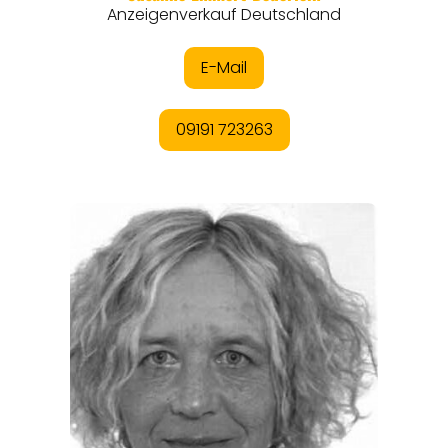
EVENTS
REISEFÜHRER
REISEMAGAZINE
THEMEN
ANGEBOTE