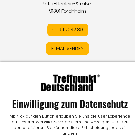
Peter-Henlein-Straße 1
91301 Forchheim
09191 7232 39
E-MAIL SENDEN
Impressum
I
Datenschutz
I
Online-Streitschlichtung
I
AGB
I
Mediadaten
I
Kontakt
I
Vertrag widerrufen
© LW Medien GmbH
Einwilligung zum Datenschutz
Mit Klick auf den Button erlauben Sie uns die User Experience
auf unserer Website zu verbessern und Anzeigen für Sie zu
personalisieren. Sie können diese Entscheidung jederzeit
ändern.