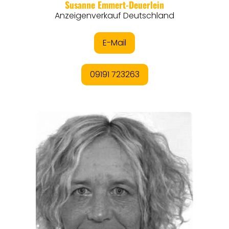
EVENTS
REISEFÜHRER
REISEMAGAZINE
THEMEN
ANGEBOTE