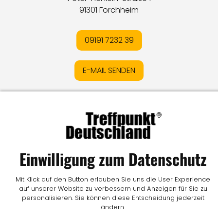
91301 Forchheim
09191 7232 39
E-MAIL SENDEN
Impressum
I
Datenschutz
I
Online-Streitschlichtung
I
AGB
I
Mediadaten
I
Kontakt
I
Vertrag widerrufen
© LW Medien GmbH
Einwilligung zum Datenschutz
Mit Klick auf den Button erlauben Sie uns die User Experience
auf unserer Website zu verbessern und Anzeigen für Sie zu
personalisieren. Sie können diese Entscheidung jederzeit
ändern.