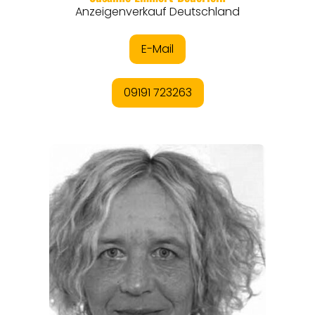
EVENTS
REISEFÜHRER
REISEMAGAZINE
THEMEN
ANGEBOTE