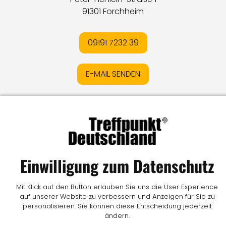
91301 Forchheim
09191 7232 39
E-MAIL SENDEN
Impressum
I
Datenschutz
I
Online-Streitschlichtung
I
AGB
I
Mediadaten
I
Kontakt
I
Vertrag widerrufen
© LW Medien GmbH
Einwilligung zum Datenschutz
Mit Klick auf den Button erlauben Sie uns die User Experience
auf unserer Website zu verbessern und Anzeigen für Sie zu
personalisieren. Sie können diese Entscheidung jederzeit
ändern.