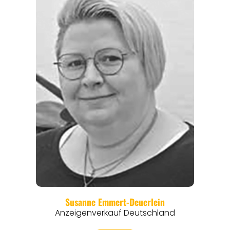
EVENTS
REISEFÜHRER
REISEMAGAZINE
THEMEN
ANGEBOTE