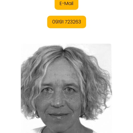
REGIONEN
ORTE
EVENTS
REISEFÜHRER
REISEMAGAZINE
THEMEN