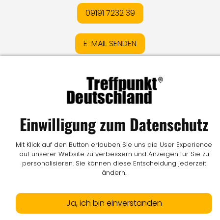
09191 7232 39
E-MAIL SENDEN
Impressum
I
Datenschutz
I
Online-Streitschlichtung
I
AGB
I
Mediadaten
I
Kontakt
I
Vertrag widerrufen
Einwilligung zum Datenschutz
© LW Medien GmbH
Mit Klick auf den Button erlauben Sie uns die User Experience
auf unserer Website zu verbessern und Anzeigen für Sie zu
personalisieren. Sie können diese Entscheidung jederzeit
ändern.
Ja, ich bin einverstanden