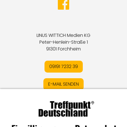
LINUS WITTICH Medien KG
Peter-Henlein-Straße 1
91301 Forchheim
09191 7232 39
E-MAIL SENDEN
Impressum
I
Datenschutz
I
Online-Streitschlichtung
I
AGB
I
Mediadaten
I
Kontakt
I
Vertrag widerrufen