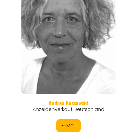
ORTE
EVENTS
REISEFÜHRER
REISEMAGAZINE
THEMEN
ANGEBOTE