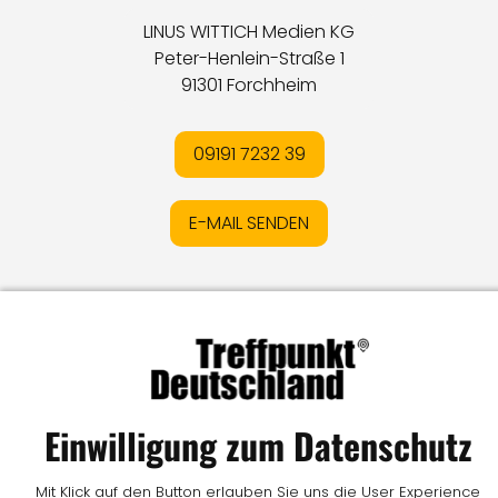
LINUS WITTICH Medien KG
Peter-Henlein-Straße 1
91301 Forchheim
09191 7232 39
E-MAIL SENDEN
Impressum
I
Datenschutz
I
Online-Streitschlichtung
I
AGB
I
Mediadaten
I
Kontakt
I
Vertrag widerrufen
© LW Medien GmbH
Einwilligung zum Datenschutz
Mit Klick auf den Button erlauben Sie uns die User Experience