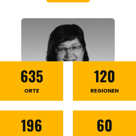
635
120
ORTE
REGIONEN
196
60