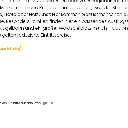
 locken am 27. Juli und 5. Oktober 2025 Regionalmärkte m
ndwerker:innen und Produzent:innen zeigen, was der Steige
 Liköre oder Holzkunst: Hier kommen Genussmenschen auf
sse. Besonders Familien finden hier ein passendes Ausflug
e Kugelbahn und ein großer Waldspielplatz mit Chill-Out-Are
 gelten reduzierte Eintrittspreise.
wald.de/
en Sie bitte auf das jeweilige Bild.