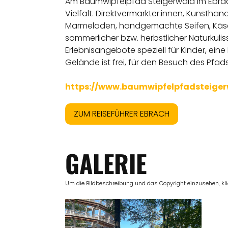
Am Baumwipfelpfad Steigerwald im Ebrach
Vielfalt. Direktvermarkter:innen, Kunstha
Marmeladen, handgemachte Seifen, Käse,
sommerlicher bzw. herbstlicher Naturkuli
Erlebnisangebote speziell für Kinder, ein
Gelände ist frei, für den Besuch des Pfads
https://www.baumwipfelpfadsteiger
ZUM REISEFÜHRER EBRACH
GALERIE
Um die Bildbeschreibung und das Copyright einzusehen, klick