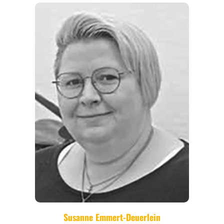
EVENTS
REISEFÜHRER
REISEMAGAZINE
THEMEN
ANGEBOTE