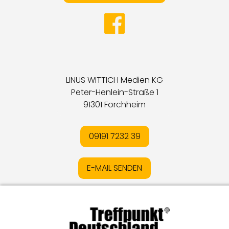
LINUS WITTICH Medien KG
Peter-Henlein-Straße 1
91301 Forchheim
09191 7232 39
E-MAIL SENDEN
Impressum
I
Datenschutz
I
Online-Streitschlichtung
I
AGB
I
Mediadaten
I
Kontakt
I
Vertrag widerrufen