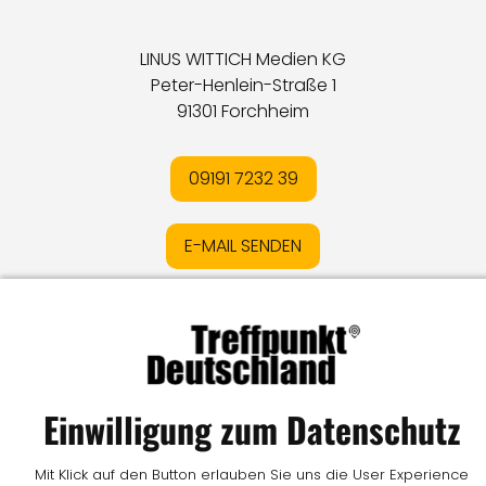
LINUS WITTICH Medien KG
Peter-Henlein-Straße 1
91301 Forchheim
09191 7232 39
E-MAIL SENDEN
Impressum
I
Datenschutz
I
Online-Streitschlichtung
I
AGB
I
Mediadaten
I
Kontakt
I
Vertrag widerrufen
Einwilligung zum Datenschutz
© LW Medien GmbH
Mit Klick auf den Button erlauben Sie uns die User Experience