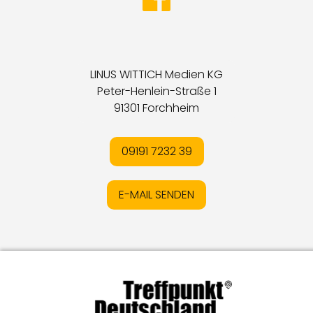
LINUS WITTICH Medien KG
Peter-Henlein-Straße 1
91301 Forchheim
09191 7232 39
E-MAIL SENDEN
Impressum
I
Datenschutz
I
Online-Streitschlichtung
I
AGB
I
Mediadaten
I
Kontakt
I
Vertrag widerrufen
© LW Medien GmbH