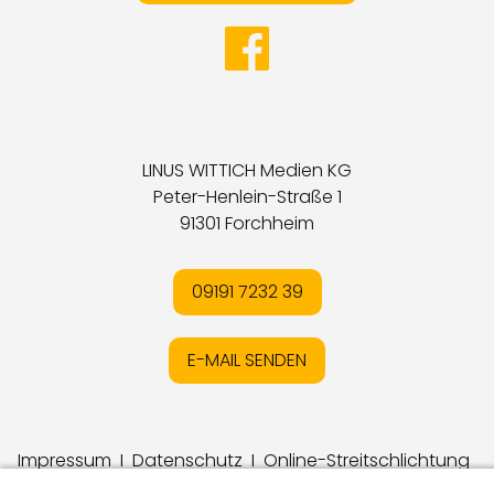
LINUS WITTICH Medien KG
Peter-Henlein-Straße 1
91301 Forchheim
09191 7232 39
E-MAIL SENDEN
Impressum
I
Datenschutz
I
Online-Streitschlichtung
I
AGB
I
Mediadaten
I
Kontakt
I
Vertrag widerrufen