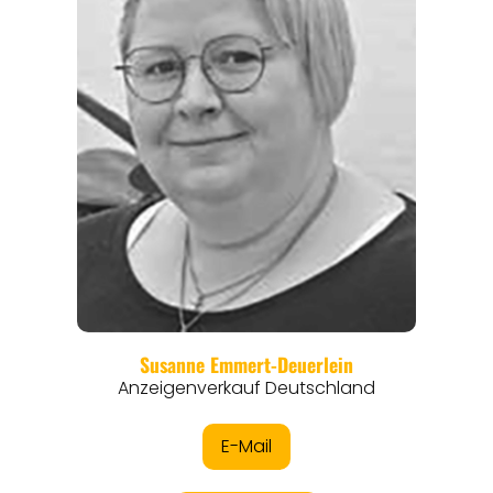
REGIONEN
ORTE
EVENTS
REISEFÜHRER
REISEMAGAZINE
THEMEN