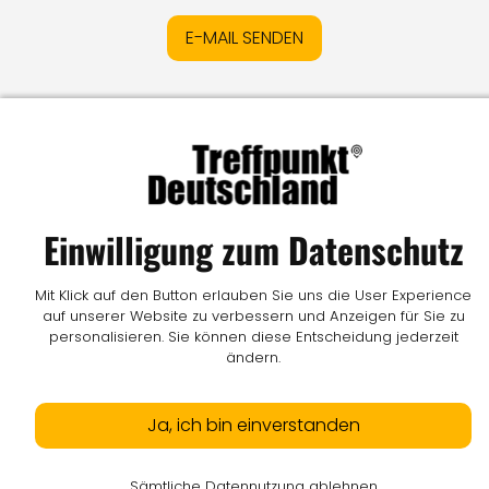
E-MAIL SENDEN
Impressum
I
Datenschutz
I
Online-Streitschlichtung
I
AGB
I
Mediadaten
I
Kontakt
I
Vertrag widerrufen
© LW Medien GmbH
Einwilligung zum Datenschutz
Mit Klick auf den Button erlauben Sie uns die User Experience
auf unserer Website zu verbessern und Anzeigen für Sie zu
personalisieren. Sie können diese Entscheidung jederzeit
ändern.
Ja, ich bin einverstanden
Sämtliche Datennutzung ablehnen