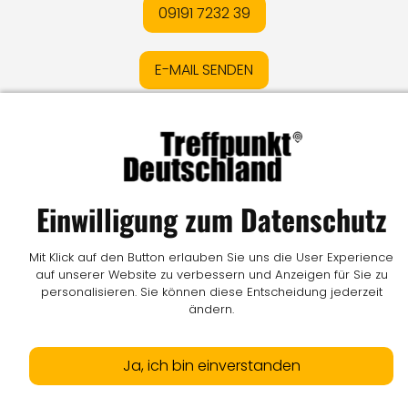
09191 7232 39
E-MAIL SENDEN
Impressum
I
Datenschutz
I
Online-Streitschlichtung
I
AGB
I
Mediadaten
I
Kontakt
I
Vertrag widerrufen
Einwilligung zum Datenschutz
© LW Medien GmbH
Mit Klick auf den Button erlauben Sie uns die User Experience
auf unserer Website zu verbessern und Anzeigen für Sie zu
personalisieren. Sie können diese Entscheidung jederzeit
ändern.
Ja, ich bin einverstanden