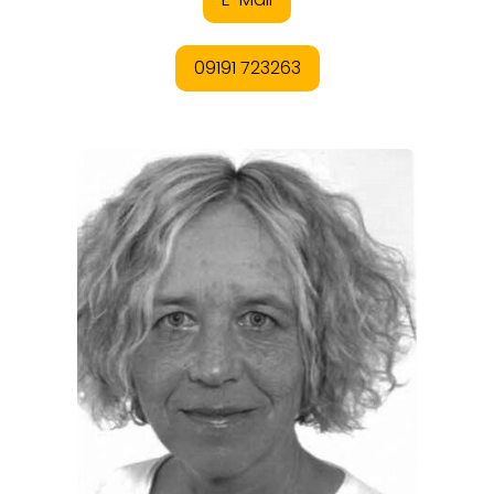
REGIONEN
ORTE
EVENTS
REISEFÜHRER
REISEMAGAZINE
THEMEN