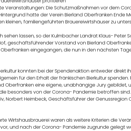
 Brauereiwirtshäuser profitieren
e Veranstaltungen: Die Schutzmaßnahmen vor dem Corona
 Hintergrund hatte der Verein Bierland Oberfranken Ende
n kleinen, familiengeführten Brauereiwirtshäuser zu unter
 sehen lassen, so der Kulmbacher Landrat Klaus- Peter Söl
of, geschäftsführender Vorstand von Bierland Oberfranken
 Oberfranken eingegangen, die nun in den nächsten Tage
Bierkultur konnten bei der Spendenaktion entweder direkt ih
gemein für den Erhalt der fränkischen Bierkultur spenden. F
and Oberfranken eine eigene, unabhängige Jury gebildet, 
, die besonders von der Corona- Pandemie betroffen sind. M
siv, Norbert Heimbeck, Geschäftsführer der Genussregio
hrte Wirtshausbrauerei waren als weitere Kriterien die Ve
n vor, und nach der Corona- Pandemie zugrunde gelegt w