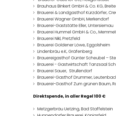
Brauhaus Binkert GmbH & Co. KG, Brei
Brauerei & Landgasthof Kürzdörfer, Cr
Brauerei Wagner GmbH, Merkendorf
Brauerei-Gaststätte Eller, Untersiemau
Brauerei Hummel GmbH & Co., Memmel
Brauerei Nikl, Pretzfeld
Brauerei Goldener Löwe, Eggolsheim
Lindenbräu e.K, Gräfenberg
Brauereigasthof Günter Scheubel – Ster
Brauerei - Gastwirtschaft Tanzsaal Sch
Brauerei Sauer, Strullendorf
Brauerei-Gasthof Drummer, Leutenbac
Brauerei-Gasthof Zum grünen Baum, 
Direktspende, in aller Regel 100 €
Metzgerbräu Uetzing, Bad Staffelstein
Huppendorfer Brauerei, Königsfeld