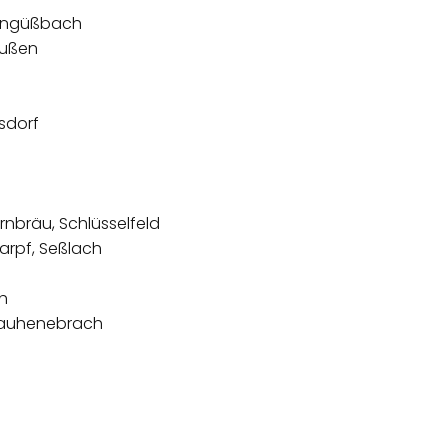
tengüßbach
eußen
sdorf
nbräu, Schlüsselfeld
arpf, Seßlach
h
Rauhenebrach