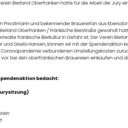
erein Bierland Oberfranken hatte für die Arbeit der Jury 
in Privatmann und bekennender Brauereifan aus Ebersdorf
Bierland Oberfranken / Fränkische Bierstraße gewandt hatt
tealte fränkische Bierkultur in Gefahr ist. Der Verein Bier
ner und Gisela Hansen, können wir mit der Spendenaktion ke
die Coronapandemie verbundenen Umstellungskosten zurüc
e vor: bei den oberfränkischen Brauereien einkaufen und d
 Spendenaktion bedacht:
Jurysitzung)
stein
f