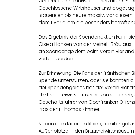
Ziel: Erhalt der fränkischen Bierkultur / 30
Geschlossene Wirtshäuser und abgesagt
Brauereien bis heute massiv. Vor diesem
damit vor allem die besonders betroffene
Das Ergebnis der Spendenaktion kann sich
Gisela Hansen von der Meinel- Bräu aus H
an Spendengeldern beim Verein Bierland
verteilt werden.
Zur Erinnerung: Die Fans der fränkischen 
Spende unterstützen, oder sie konnten all
der Spendengelder, hat der Verein Bierl
die Brauereiwirtshäuser zu konzentrieren
Geschäftsführer von Oberfranken Offen
Präsident Thomas Zimmer.
Neben dem Kriterium kleine, familiengefü
Außenplätze in den Brauereiwirtshäuser