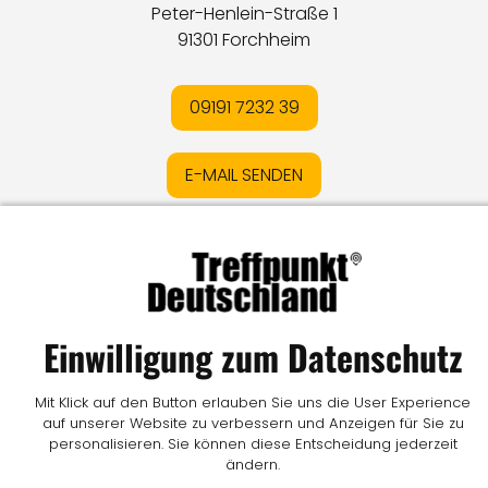
Peter-Henlein-Straße 1
91301 Forchheim
09191 7232 39
E-MAIL SENDEN
Impressum
I
Datenschutz
I
Online-Streitschlichtung
I
AGB
I
Mediadaten
I
Kontakt
I
Vertrag widerrufen
Einwilligung zum Datenschutz
© LW Medien GmbH
Mit Klick auf den Button erlauben Sie uns die User Experience
auf unserer Website zu verbessern und Anzeigen für Sie zu
personalisieren. Sie können diese Entscheidung jederzeit
ändern.