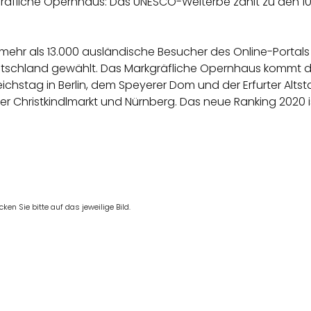
gräfliche Opernhaus: Das UNESCO-Welterbe zählt zu den 1
hr als 13.000 ausländische Besucher des Online-Portals 
tschland gewählt. Das Markgräfliche Opernhaus kommt da
chstag in Berlin, dem Speyerer Dom und der Erfurter Alts
 Christkindlmarkt und Nürnberg. Das neue Ranking 2020 
en Sie bitte auf das jeweilige Bild.