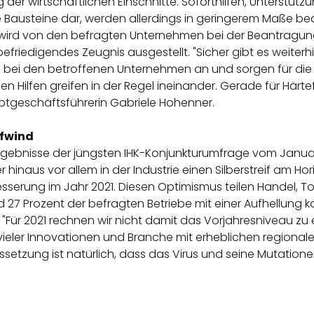
 der wirtschaftlichen Einschnitte. Soforthilfen, Unterstü
 Bausteine dar, werden allerdings in geringerem Maße bean
ird von den befragten Unternehmen bei der Beantragung
efriedigendes Zeugnis ausgestellt. "Sicher gibt es weite
n bei den betroffenen Unternehmen an und sorgen für die dr
n Hilfen greifen in der Regel ineinander. Gerade für Här
tgeschäftsführerin Gabriele Hohenner.
ufwind
 Ergebnisse der jüngsten IHK-Konjunkturumfrage vom Januar 
inaus vor allem in der Industrie einen Silberstreif am Hor
sserung im Jahr 2021. Diesen Optimismus teilen Handel, T
27 Prozent der befragten Betriebe mit einer Aufhellung ka
Für 2021 rechnen wir nicht damit das Vorjahresniveau zu er
r vieler Innovationen und Branche mit erheblichen region
ssetzung ist natürlich, dass das Virus und seine Mutation