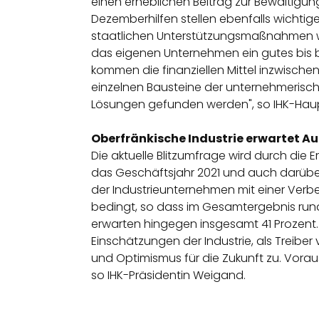
einen erheblichen Beitrag zur Bewältigung
Dezemberhilfen stellen ebenfalls wichtige
staatlichen Unterstützungsmaßnahmen w
das eigenen Unternehmen ein gutes bis b
kommen die finanziellen Mittel inzwische
einzelnen Bausteine der unternehmerische
Lösungen gefunden werden", so IHK-Haup
Oberfränkische Industrie erwartet A
Die aktuelle Blitzumfrage wird durch die
das Geschäftsjahr 2021 und auch darüber h
der Industrieunternehmen mit einer Verbe
bedingt, so dass im Gesamtergebnis rund 
erwarten hingegen insgesamt 41 Prozent. "
Einschätzungen der Industrie, als Treibe
und Optimismus für die Zukunft zu. Vorau
so IHK-Präsidentin Weigand.