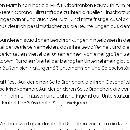
en März hinein hat die IHK für Oberfranken Bayreuth zum
teren Corona-Blitzumfrage zu ihren aktuellen Einschätzung
angespannt und auch der kurz- und mittelfristige Ausblick 
s deutlich pessimistischer als die Beurteilungen aus dem 
ndenen staatlichen Beschränkungen hinterlassen in der o
tel der Betriebe vermelden, dass ihre Betroffenheit und 
 berichtet ein Viertel der Unternehmen von einer großen B
own. Rund ein Viertel der befragten Unternehmen gibt an,
en äußern sich naturgemäß Unternehmen und Soloselbstä
chaft fest. Auf der einen Seite Branchen, die ihren Geschäf
ese Krise kommen. Auf der anderen Seite Branchen, die vo
 hinnehmen müssen und daher dringend auf Unterstütz
läutert IHK-Präsidentin Sonja Weigand.
ßnahme wird quer durch alle Branchen vor allem die Kurza