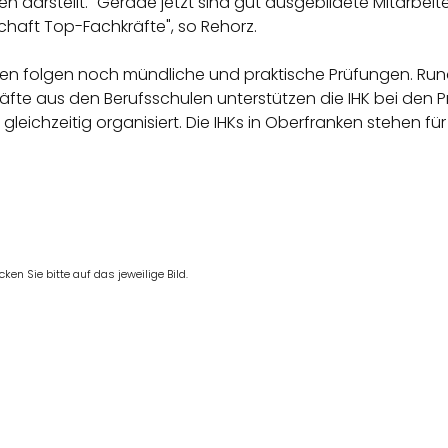
n darstellt. "Gerade jetzt sind gut ausgebildete Mitarbeit
chaft Top-Fachkräfte", so Rehorz.
en folgen noch mündliche und praktische Prüfungen. Rund
te aus den Berufsschulen unterstützen die IHK bei den Prü
chzeitig organisiert. Die IHKs in Oberfranken stehen für k
en Sie bitte auf das jeweilige Bild.