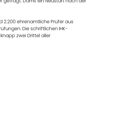
er gefragt. Damit ein Neustart nach der
 2.200 ehrenamtliche Prüfer aus
fungen. Die schriftlichen IHK-
napp zwei Drittel aller