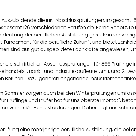
 Auszubildende die IHK-Abschlussprüfungen. Insgesamt 161
sgesamt 126 verschiedenen Berufen ab. Bernd Rehorz, Leiter
deutung der beruflichen Ausbildung gerade in schwierigen
s Fundament für die berufliche Zukunft und bietet zahlre
hmen sind auf gut ausgebildete Fachkräfte angewiesen, u
 die schriftlichen Abschlussprüfungen für 866 Prüfling
lhandels-, Bank- und Industriekaufleute. Am 1. und 2. De
n Berufen. Dazu gehören angehende Industriemechaniker, 
im Sommer sorgen auch bei den Winterprüfungen umfasse
r Prüflinge und Prüfer hat für uns oberste Priorität", beto
gten vor große Herausforderungen. Daher liegt uns sehr a
ssprüfung eine mehrjährige berufliche Ausbildung, die bei 