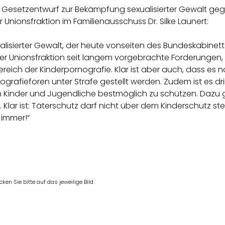
 Gesetzentwurf zur Bekämpfung sexualisierter Gewalt gegen
ionsfraktion im Familienausschuss Dr. Silke Launert:
isierter Gewalt, der heute vonseiten des Bundeskabinetts
von der Unionsfraktion seit langem vorgebrachte Forderung
ereich der Kinderpornografie. Klar ist aber auch, dass es
grafieforen unter Strafe gestellt werden. Zudem ist es 
um Kinder und Jugendliche bestmöglich zu schützen. Dazu
Klar ist: Täterschutz darf nicht über dem Kinderschutz st
 immer!“
en Sie bitte auf das jeweilige Bild.