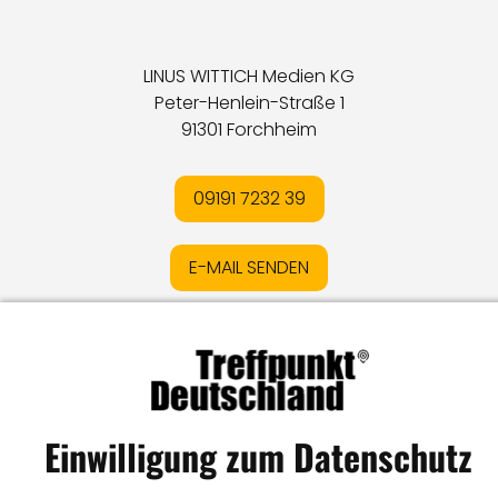
LINUS WITTICH Medien KG
Peter-Henlein-Straße 1
91301 Forchheim
09191 7232 39
E-MAIL SENDEN
Impressum
I
Datenschutz
I
Online-Streitschlichtung
I
AGB
I
Mediadaten
I
Kontakt
I
Vertrag widerrufen
Einwilligung zum Datenschutz
© LW Medien GmbH