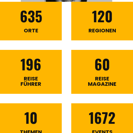
635
120
ORTE
REGIONEN
196
60
REISE
REISE
FÜHRER
MAGAZINE
10
1672
THEMEN
EVENTS