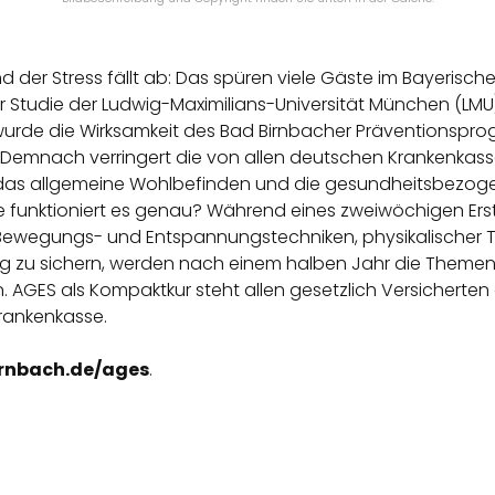
der Stress fällt ab: Das spüren viele Gäste im Bayerisch
r Studie der Ludwig-Maximilians-Universität München (LM
urde die Wirksamkeit des Bad Birnbacher Präventionspro
t. Demnach verringert die von allen deutschen Krankenka
h das allgemeine Wohlbefinden und die gesundheitsbezoge
ie funktioniert es genau? Während eines zweiwöchigen Ers
 Bewegungs- und Entspannungstechniken, physikalischer
 zu sichern, werden nach einem halben Jahr die Themen
 AGES als Kompaktkur steht allen gesetzlich Versicherten 
rankenkasse.
rnbach.de/ages
.