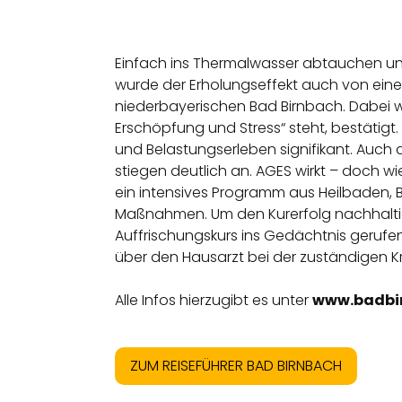
Einfach ins Thermalwasser abtauchen und 
wurde der Erholungseffekt auch von eine
niederbayerischen Bad Birnbach. Dabei w
Erschöpfung und Stress“ steht, bestätig
und Belastungserleben signifikant. Auc
stiegen deutlich an. AGES wirkt – doch w
ein intensives Programm aus Heilbaden,
Maßnahmen. Um den Kurerfolg nachhaltig
Auffrischungskurs ins Gedächtnis gerufen.
über den Hausarzt bei der zuständigen K
Alle Infos hierzugibt es unter
www.badbi
ZUM REISEFÜHRER BAD BIRNBACH