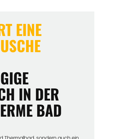
T EINE
DUSCHE
IGE G
 IN DER W
RME BAD G
und Thermalbad, sondern auch ein