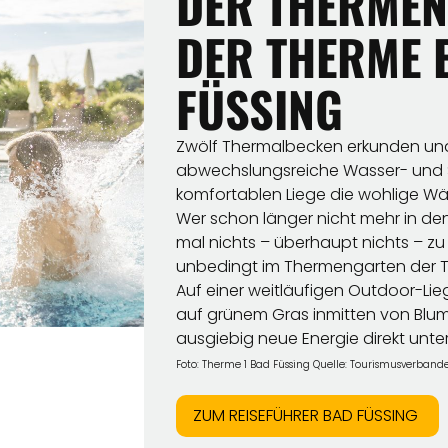
DER THERMEN
DER THERME 
FÜSSING
Zwölf Thermalbecken erkunden und
abwechslungsreiche Wasser- und S
komfortablen Liege die wohlige Wä
Wer schon länger nicht mehr in d
mal nichts – überhaupt nichts – zu t
unbedingt im Thermengarten der T
Auf einer weitläufigen Outdoor-L
auf grünem Gras inmitten von Blu
ausgiebig neue Energie direkt unte
Foto: Therme 1 Bad Füssing Quelle: Tourismusverbande
ZUM REISEFÜHRER BAD FÜSSING