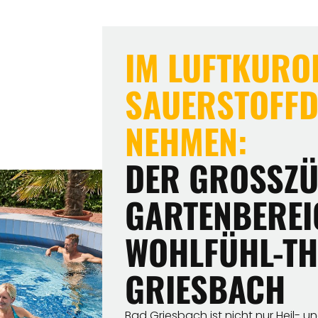
IM LUFTKUROR
SAUERSTOFF
NEHMEN:
DER GROSSZÜG
ARTENBEREICH
OHLFÜHL-THE
RIESBACH
Bad Griesbach ist nicht nur Heil- 