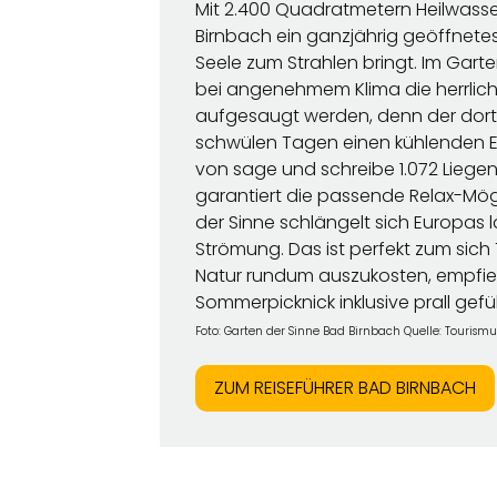
Mit 2.400 Quadratmetern Heilwasser
Birnbach ein ganzjährig geöffnetes
Seele zum Strahlen bringt. Im Gart
bei angenehmem Klima die herrlic
aufgesaugt werden, denn der dort 
schwülen Tagen einen kühlenden Eff
von sage und schreibe 1.072 Liegen
garantiert die passende Relax-Mög
der Sinne schlängelt sich Europas
Strömung. Das ist perfekt zum sich 
Natur rundum auszukosten, empfieh
Sommerpicknick inklusive prall gefü
Foto: Garten der Sinne Bad Birnbach Quelle: Tourism
ZUM REISEFÜHRER BAD BIRNBACH