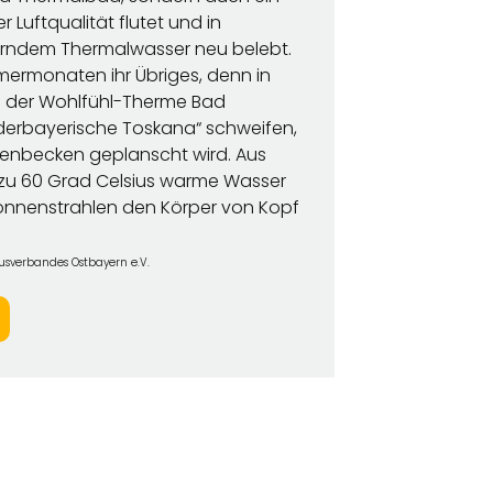
er Luftqualität flutet und in
erndem Thermalwasser neu belebt.
mermonaten ihr Übriges, denn in
 der Wohlfühl-Therme Bad
iederbayerische Toskana“ schweifen,
enbecken geplanscht wird. Aus
s zu 60 Grad Celsius warme Wasser
nnenstrahlen den Körper von Kopf
usverbandes Ostbayern e.V.