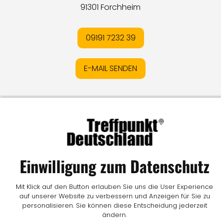
91301 Forchheim
09191 7232 39
E-MAIL SENDEN
Impressum
I
Datenschutz
I
Online-Streitschlichtung
I
AGB
I
Mediadaten
I
Kontakt
I
Vertrag widerrufen
© LW Medien GmbH
Einwilligung zum Datenschutz
Mit Klick auf den Button erlauben Sie uns die User Experience
auf unserer Website zu verbessern und Anzeigen für Sie zu
personalisieren. Sie können diese Entscheidung jederzeit
ändern.