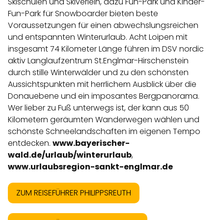
Skischulen und Skiverleih, dazu Fun-Park und Kinder-
Fun-Park für Snowboarder bieten beste
Voraussetzungen für einen abwechslungsreichen
und entspannten Winterurlaub. Acht Loipen mit
insgesamt 74 Kilometer Länge führen im DSV nordic
aktiv Langlaufzentrum St.Englmar-Hirschenstein
durch stille Winterwälder und zu den schönsten
Aussichtspunkten mit herrlichem Ausblick über die
Donauebene und ein imposantes Bergpanorama.
Wer lieber zu Fuß unterwegs ist, der kann aus 50
Kilometern geräumten Wanderwegen wählen und
schönste Schneelandschaften im eigenen Tempo
entdecken.
www.bayerischer-
wald.de/urlaub/winterurlaub
,
www.urlaubsregion-sankt-englmar.de
ZUM REISEFÜHRER PHILIPPSREUTH