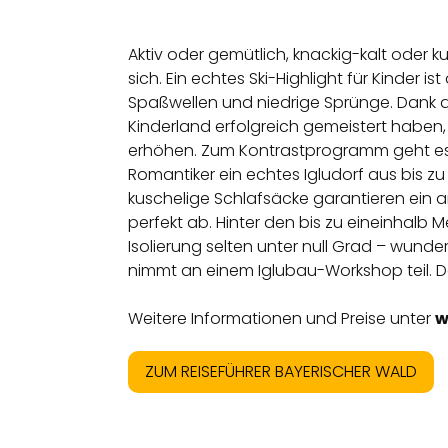
Aktiv oder gemütlich, knackig-kalt oder k
sich. Ein echtes Ski-Highlight für Kinde
Spaßwellen und niedrige Sprünge. Dank de
Kinderland erfolgreich gemeistert haben,
erhöhen. Zum Kontrastprogramm geht es n
Romantiker ein echtes Igludorf aus bis 
kuschelige Schlafsäcke garantieren ein 
perfekt ab. Hinter den bis zu eineinhalb
Isolierung selten unter null Grad – wu
nimmt an einem Iglubau-Workshop teil. Das
Weitere Informationen und Preise unter
w
ZUM REISEFÜHRER BAYERISCHER WALD