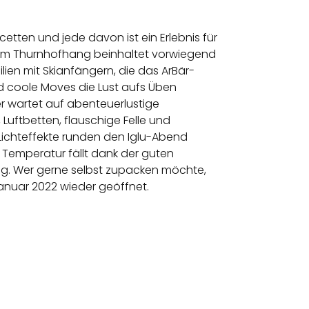
cetten und jede davon ist ein Erlebnis für
rk am Thurnhofhang beinhaltet vorwiegend
ien mit Skianfängern, die das ArBär-
nd coole Moves die Lust aufs Üben
r wartet auf abenteuerlustige
uftbetten, flauschige Felle und
Lichteffekte runden den Iglu-Abend
 Temperatur fällt dank der guten
ag. Wer gerne selbst zupacken möchte,
Januar 2022 wieder geöffnet.