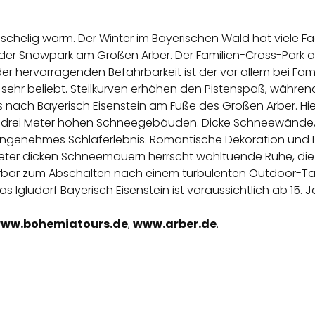
uschelig warm. Der Winter im Bayerischen Wald hat viele Fa
r ist der Snowpark am Großen Arber. Der Familien-Cross-Pa
r hervorragenden Befahrbarkeit ist der vor allem bei Famil
 sehr beliebt. Steilkurven erhöhen den Pistenspaß, währe
ach Bayerisch Eisenstein am Fuße des Großen Arber. Hie
zu drei Meter hohen Schneegebäuden. Dicke Schneewände, L
angenehmes Schlaferlebnis. Romantische Dekoration und 
 Meter dicken Schneemauern herrscht wohltuende Ruhe, die
nderbar zum Abschalten nach einem turbulenten Outdoor-T
 Igludorf Bayerisch Eisenstein ist voraussichtlich ab 15. 
ww.bohemiatours.de
,
www.arber.de
.