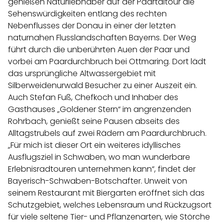
genießen Naturliebhaber auf der
Paartaltour
die
Sehenswürdigkeiten entlang des rechten
Nebenflusses der Donau in einer der letzten
naturnahen Flusslandschaften Bayerns. Der Weg
führt durch die unberührten Auen der Paar und
vorbei am Paardurchbruch bei Ottmaring. Dort lädt
das ursprüngliche Altwassergebiet mit
Silberweidenurwald Besucher zu einer Auszeit ein.
Auch Stefan Fuß, Chefkoch und Inhaber des
Gasthauses „Goldener Stern“ im angrenzenden
Rohrbach, genießt seine Pausen abseits des
Alltagstrubels auf zwei Rädern am Paardurchbruch.
„Für mich ist dieser Ort ein weiteres idyllisches
Ausflugsziel in Schwaben, wo man wunderbare
Erlebnisradtouren unternehmen kann“, findet der
Bayerisch-Schwaben-Botschafter. Unweit von
seinem Restaurant mit Biergarten eröffnet sich das
Schutzgebiet, welches Lebensraum und Rückzugsort
für viele seltene Tier- und Pflanzenarten, wie Störche