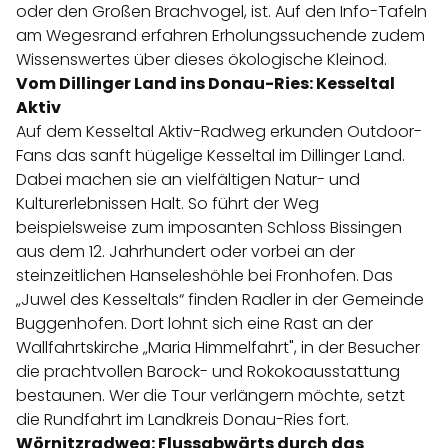
oder den Großen Brachvogel, ist. Auf den Info-Tafeln
am Wegesrand erfahren Erholungssuchende zudem
Wissenswertes über dieses ökologische Kleinod.
Vom Dillinger Land ins Donau-Ries: Kesseltal
Aktiv
Auf dem
Kesseltal Aktiv-Radweg
erkunden Outdoor-
Fans das sanft hügelige Kesseltal im Dillinger Land.
Dabei machen sie an vielfältigen Natur- und
Kulturerlebnissen Halt. So führt der Weg
beispielsweise zum imposanten Schloss Bissingen
aus dem 12. Jahrhundert oder vorbei an der
steinzeitlichen Hanseleshöhle bei Fronhofen. Das
„Juwel des Kesseltals“ finden Radler in der Gemeinde
Buggenhofen. Dort lohnt sich eine Rast an der
Wallfahrtskirche „Maria Himmelfahrt", in der Besucher
die prachtvollen Barock- und Rokokoausstattung
bestaunen. Wer die Tour verlängern möchte, setzt
die Rundfahrt im Landkreis Donau-Ries fort.
Wörnitzradweg: Flussabwärts durch das