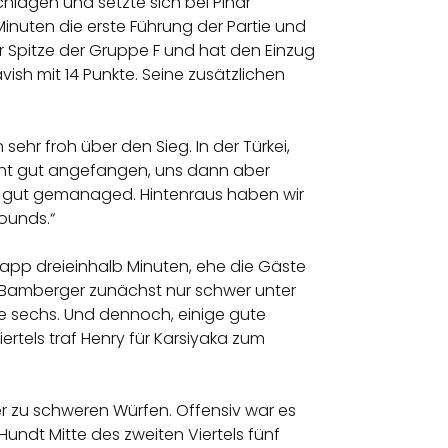
lagen und setzte sich bei Pinar
 Minuten die erste Führung der Partie und
er Spitze der Gruppe F und hat den Einzug
ish mit 14 Punkte. Seine zusätzlichen
sehr froh über den Sieg. In der Türkei,
 nicht gut angefangen, uns dann aber
ch gut gemanaged. Hintenraus haben wir
ounds.“
knapp dreieinhalb Minuten, ehe die Gäste
e Bamberger zunächst nur schwer unter
e sechs. Und dennoch, einige gute
iertels traf Henry für Karsiyaka zum
r zu schweren Würfen. Offensiv war es
undt Mitte des zweiten Viertels fünf