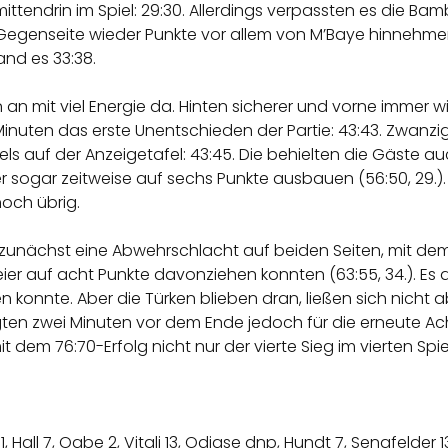
 mittendrin im Spiel: 29:30. Allerdings verpassten es die Bam
Gegenseite wieder Punkte vor allem von M’Baye hinnehmen
and es 33:38.
an mit viel Energie da. Hinten sicherer und vorne immer wi
Minuten das erste Unentschieden der Partie: 43:43. Zwan
els auf der Anzeigetafel: 43:45. Die behielten die Gäste au
r sogar zeitweise auf sechs Punkte ausbauen (56:50, 29.)
och übrig.
 zunächst eine Abwehrschlacht auf beiden Seiten, mit dem
eier auf acht Punkte davonziehen konnten (63:55, 34.). Es 
n konnte. Aber die Türken blieben dran, ließen sich nicht 
orgten zwei Minuten vor dem Ende jedoch für die erneute A
 dem 76:70-Erfolg nicht nur der vierte Sieg im vierten Spie
1, Hall 7, Ogbe 2, Vitali 13, Odiase dnp, Hundt 7, Sengfelder 1