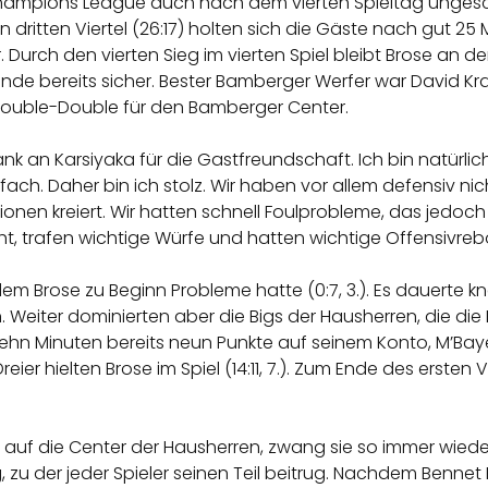
Champions League auch nach dem vierten Spieltag ungesch
n dritten Viertel (26:17) holten sich die Gäste nach gut 25
Durch den vierten Sieg im vierten Spiel bleibt Brose an d
nde bereits sicher. Bester Bamberger Werfer war David Krav
uble-Double für den Bamberger Center.
 an Karsiyaka für die Gastfreundschaft. Ich bin natürlich 
einfach. Daher bin ich stolz. Wir haben vor allem defensiv
nen kreiert. Wir hatten schnell Foulprobleme, das jedo
 trafen wichtige Würfe und hatten wichtige Offensivreb
dem Brose zu Beginn Probleme hatte (0:7, 3.). Es dauerte 
 Weiter dominierten aber die Bigs der Hausherren, die di
ehn Minuten bereits neun Punkte auf seinem Konto, M’Bay
r hielten Brose im Spiel (14:11, 7.). Zum Ende des ersten V
.
 auf die Center der Hausherren, zwang sie so immer wiede
zu der jeder Spieler seinen Teil beitrug. Nachdem Bennet H