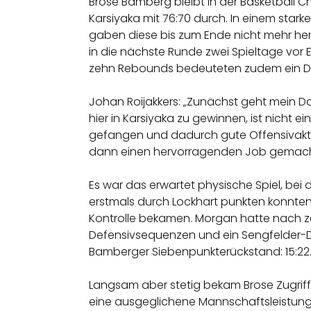
Brose Bamberg bleibt in der Basketball 
Karsiyaka mit 76:70 durch. In einem starke
gaben diese bis zum Ende nicht mehr her. 
in die nächste Runde zwei Spieltage vor E
zehn Rebounds bedeuteten zudem ein Do
Johan Roijakkers: „Zunächst geht mein Dank
hier in Karsiyaka zu gewinnen, ist nicht 
gefangen und dadurch gute Offensivaktio
dann einen hervorragenden Job gemacht,
Es war das erwartet physische Spiel, bei 
erstmals durch Lockhart punkten konnten.
Kontrolle bekamen. Morgan hatte nach z
Defensivsequenzen und ein Sengfelder-Dreie
Bamberger Siebenpunkterückstand: 15:22
Langsam aber stetig bekam Brose Zugriff
eine ausgeglichene Mannschaftsleistung, 