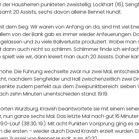
er Hausherren punkteten zweistellig: Lockhart (16), Sengfelder 
samt 20 Assists, sechs davon alleine Bennet Hundt.
mit dem Sieg. Wir waren von Anfang an da, sind mit viel Ene
allem von der Bank gab es immer wieder Anfeuerungen. Das
gelassen und zu viele Ballverluste produziert. Wobei man
 dann auch nicht so schlimm. Schlimmer finde ich einfache
 spielt wie wir, dann kreiert man auch 20 Assists. Daher ka
nhöhe. Die Führung wechselte zwar nur zwei Mal, entschei
t, nachdem Sengfelder und Hall zwischenzeitlich zwei Dre
rsenkte zudem perfekt aus dem Zweipunktbereich: sieben V
ch zehn Minuten unentschieden stand: 19:19.
ehörten Würzburg, Kravish beantwortete sie mit einem sehen
 nun ganze sechs Mal. Das letzte Mal nach gut 16 Minuten, 
:0-Lauf (38:30, 19.). Mit acht Punkten Vorsprung ging es a
n die ersten – wieder durch David Kravish erzielt wurden. 
lem Zuspiel von Bennet Hundt, zum 40:32.