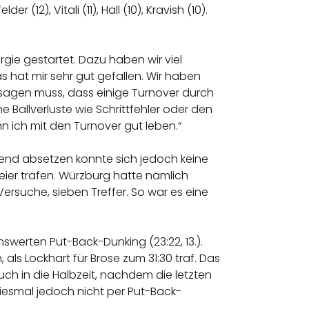
(12), Vitali (11), Hall (10), Kravish (10).
rgie gestartet. Dazu haben wir viel
 hat mir sehr gut gefallen. Wir haben
 sagen muss, dass einige Turnover durch
 Ballverluste wie Schrittfehler oder den
nn ich mit den Turnover gut leben.“
dend absetzen konnte sich jedoch keine
ier trafen. Würzburg hatte nämlich
ersuche, sieben Treffer. So war es eine
swerten Put-Back-Dunking (23:22, 13.).
als Lockhart für Brose zum 31:30 traf. Das
uch in die Halbzeit, nachdem die letzten
Diesmal jedoch nicht per Put-Back-