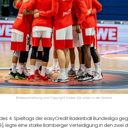
Bildbeschreibung und Copyright finden Sie unten in der Galerie.
s 4. Spieltags der easyCredit Basketball Bundesliga gege
9), legte eine starke Bamberger Verteidigung in den zwei d