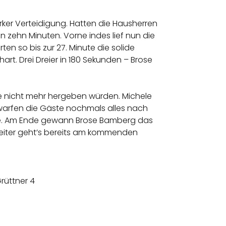
arker Verteidigung. Hatten die Hausherren
en zehn Minuten. Vorne indes lief nun die
rten so bis zur 27. Minute die solide
art. Drei Dreier in 180 Sekunden – Brose
tie nicht mehr hergeben würden. Michele
ar warfen die Gäste nochmals alles nach
igte. Am Ende gewann Brose Bamberg das
. Weiter geht’s bereits am kommenden
 Grüttner 4