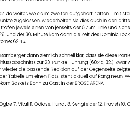
ls da weiter, wo sie im zweiten aufgehört hatten – mit st
 Punkte zugelassen, wiederholten sie dies auch in den dritt
li trafen jeweils einen von jenseits der 6,75m-Linie und siche
 28. und der 30. Minute kam dann die Zeit des Dominic Lockh
vorne: 62:45.
Bamberger dann ziemlich schnell klar, dass sie diese Par
s Schlussabschnitts zur 23-Punkte-Führung (68:45, 32.). Zw
mer wieder die passende Reaktion auf der Gegenseite ze
in der Tabelle um einen Platz, steht aktuell auf Rang neun
ekom Baskets Bonn zu Gast in der BROSE ARENA.
0, Ogbe 7, Vitali 11, Odiase, Hundt 8, Sengfelder 12, Kravish 10,