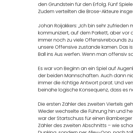
den Grundstein für den Erfolg. Fünf Spieler d
Zudem verteilten die Brose-Akteure insge
Johan Roijakkers: „Ich bin sehr zufrieden 
kommuniziert, auf dem Parkett, aber vor 
immer noch zu viele Offensivrebounds zu
unsere Offensive zustande kamen. Das ist
Ball ins Aus werfen. Wenn man offensiv so
Es war von Beginn an ein Spiel auf Auge
der beiden Mannschaften. Auch dann nich
immer die richtige Antwort parat. Und ve
beinahe logische Konsequenz, dass es na
Die ersten Zähler des zweiten Viertels g
Wieder wechselte die Führung hin und her,
war der Startschuss für einen Bamberger 9
Zähler des zweiten Abschnitts – wie scho
Dunking, sondern per Alley-Oop, nach tol