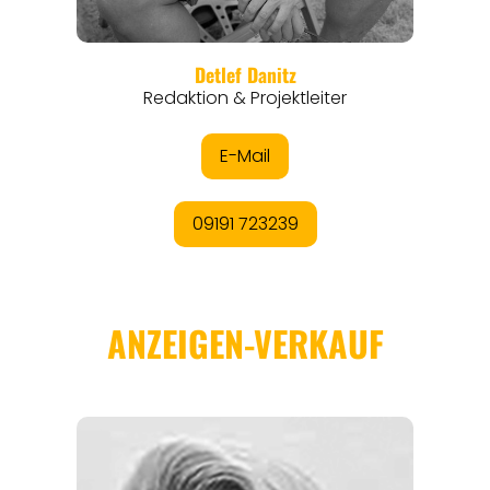
REGIONEN
ORTE
EVENTS
REISEFÜHRER
REISEMAGAZINE