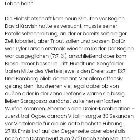
Leben hält.“
Die Hiobsbotschaft kam neun Minuten vor Beginn.
David Kravish hatte es versucht, musste seiner
Patellasehnenreizung, an der er bereits seit einiger
Zeit laboriert, aber Tribut zollen und passen. Dafür
war Tyler Larson erstmals wieder im Kader. Der Beginn
war ausgeglichen (7:7, 3.), anschließend aber kam
Brose immer besser in Tritt. Hundt und Sengfelder
trafen Mitte des Viertels jeweils den Dreier zum 13:7.
Und Bamberg blieb dominant. Vor allem offensiv
gelang den Hausherren viel, egal dabei ob von
außen oder in der Zone. Defensiv waren sie bissig,
ließen Saragossa zunächst zu keinen einfachen
Würfen kommen. Abermals eine Dreier-Kombination –
zuerst traf Ogbe, danach Vitali – sorgte 30 Sekunden
vor Viertelende für die bis dato höchste Führung:
27:18. Ennis traf auf der Gegenseite aber ebenfalls
noch den Distanzwurf zum 27:21 nach zehn Minuten.