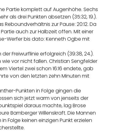
eine Partie komplett auf Augenhöhe. Sechs
r als drei Punkten absetzen (35:32, 19.).
s Reboundverhältnis zur Pause: 20:12. Da
artie auch zur Halbzeit offen. Mit einer
ose-Werfer bis dato: Kenneth Ogbe mit
r Freiwurflinie erfolgreich (39:38, 24.).
wie vor nicht fallen. Christian Sengfelder
m Viertel zwei schon 16:16 endete, gab
ührte von den letzten zehn Minuten mit
nther-Punkten in Folge gingen die
ssen sich jetzt warm von jenseits der
rpunktspiel daraus machte, lag Brose
r pure Bamberger Willenskraft. Die Mannen
in Folge keinen einzigen Punkt erzielen
herstellte.