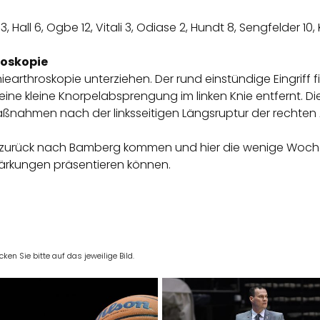
3, Hall 6, Ogbe 12, Vitali 3, Odiase 2, Hundt 8, Sengfelder 10,
roskopie
earthroskopie unterziehen. Der rund einstündige Eingriff fi
 eine kleine Knorpelabsprengung im linken Knie entfernt. D
aßnahmen nach der linksseitigen Längsruptur der rechten 
riff zurück nach Bamberg kommen und hier die wenige Wo
stärkungen präsentieren können.
en Sie bitte auf das jeweilige Bild.