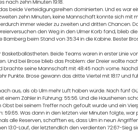
es nach zehn Minuten 19:18.
el, das beide Verteidigungsreihen dominierten. Und es war 
zweiten zehn Minuten, keine Mannschaft konnte sich mit meh
hierdurch immer wieder zu zweiten und dritten Chancen. Da
Dreierversuchen den Weg in den Ulmer Korb fand, blieb die P
se Bamberg beim Stand von 35:34 in die Kabine. Bester Br
 Basketballästheten. Beide Teams waren in erster Linie von de
. Und bei Brose blieb das Problem: der Dreier wollte nach 
nd brachte seine Mannschaft mit 48:45 nach vorne. Nachde
hr Punkte. Brose gewann das dritte Viertel mit 18:17 und f
ach aus, als ob Ulm mehr Luft haben würde. Nach fünf Gü
 einem Zähler in Führung: 55:56. Und die Hausherren scho
dem Obst bei seinem Treffer noch gefoult wurde und ein Vie
en: 59:65. Was dann in den letzten vier Minuten folgte, wa
ls alle Reserven, schafften es, dass Ulm in neun Angriffen 
en 13:0-Lauf, der letztendlich den verdienten 72:67-Sieg sic