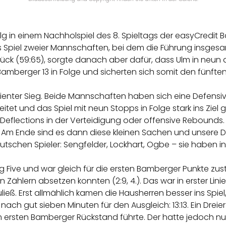
g in einem Nachholspiel des 8. Spieltags der easyCredit 
es Spiel zweier Mannschaften, bei dem die Führung insgesa
rück (59:65), sorgte danach aber dafür, dass Ulm in neun
 Bamberger 13 in Folge und sicherten sich somit den fünfte
ienter Sieg. Beide Mannschaften haben sich eine Defensivsc
itet und das Spiel mit neun Stopps in Folge stark ins Zie
e Deflections in der Verteidigung oder offensive Rebound
n. Am Ende sind es dann diese kleinen Sachen und unsere
tschen Spieler: Sengfelder, Lockhart, Ogbe – sie haben i
 Five und war gleich für die ersten Bamberger Punkte zust
en Zählern absetzen konnten (2:9, 4.). Das war in erster Li
uließ. Erst allmählich kamen die Hausherren besser ins Spi
nach gut sieben Minuten für den Ausgleich: 13:13. Ein Dreie
um ersten Bamberger Rückstand führte. Der hatte jedoch 