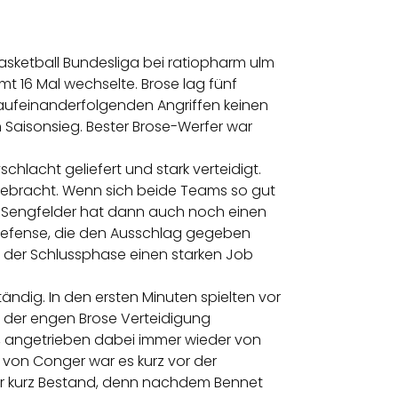
Basketball Bundesliga bei ratiopharm ulm
mt 16 Mal wechselte. Brose lag fünf
 aufeinanderfolgenden Angriffen keinen
n Saisonsieg. Bester Brose-Werfer war
hlacht geliefert und stark verteidigt.
l gebracht. Wenn sich beide Teams so gut
s. Sengfelder hat dann auch noch einen
 Defense, die den Ausschlag gegeben
n der Schlussphase einen starken Job
ändig. In den ersten Minuten spielten vor
nie der engen Brose Verteidigung
el, angetrieben dabei immer wieder von
r von Conger war es kurz vor der
nur kurz Bestand, denn nachdem Bennet