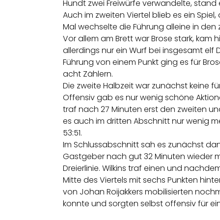
Hundt zwei Freiwürfe verwandelte, stand 
Auch im zweiten Viertel blieb es ein Spi
Mal wechselte die Führung alleine in den 
Vor allem am Brett war Brose stark, kam 
allerdings nur ein Wurf bei insgesamt elf 
Führung von einem Punkt ging es für Bro
acht Zählern.
Die zweite Halbzeit war zunächst keine für
Offensiv gab es nur wenig schöne Aktionen
traf nach 27 Minuten erst den zweiten u
es auch im dritten Abschnitt nur wenig me
53:51.
Im Schlussabschnitt sah es zunächst dan
Gastgeber nach gut 32 Minuten wieder mit
Dreierlinie. Wilkins traf einen und nach
Mitte des Viertels mit sechs Punkten hint
von Johan Roijakkers mobilisierten nochma
konnte und sorgten selbst offensiv für ein