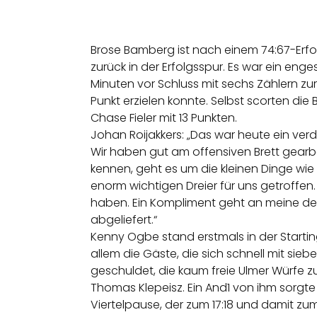
Brose Bamberg ist nach einem 74:67-Erfol
zurück in der Erfolgsspur. Es war ein eng
Minuten vor Schluss mit sechs Zählern zu
Punkt erzielen konnte. Selbst scorten die
Chase Fieler mit 13 Punkten.
Johan Roijakkers: „Das war heute ein verd
Wir haben gut am offensiven Brett gearbe
kennen, geht es um die kleinen Dinge wi
enorm wichtigen Dreier für uns getroffe
haben. Ein Kompliment geht an meine deu
abgeliefert.“
Kenny Ogbe stand erstmals in der Starting
allem die Gäste, die sich schnell mit sieb
geschuldet, die kaum freie Ulmer Würfe z
Thomas Klepeisz. Ein And1 von ihm sorgte 
Viertelpause, der zum 17:18 und damit z