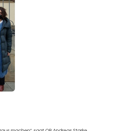
araus machen“, sagt OB Andreas Starke