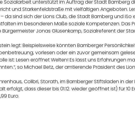
ve Sozialarbeit unterstützt im Auftrag der Stadt Bamberg 
cht und Starkenfeldstraße mit vielfältigen Angeboten. L
da sind sich der Lions Club, die Stadt Bamberg und iSo ein
ntfalten im besonderen Maße soziale Kompetenzen. Das Pro
 so Bürgermeister Jonas Glüsenkamp, Sozialreferent der St
stein legt: Beispielsweise könnten Bamberger Persönlichkei
gabenbetreuung, vorlesen oder ein zuvor gemeinsam gele
lle ist: Lesen eröffnet Welten! Es lässt uns Erfahrungen 
ten.“, so Michael Betz, der amtierende Präsident des Lio
hrenhaus, Colibri, Storath, im Bamberger Stiftsladen in d
rfolgt, dass dieser bis 01.12. wieder geöffnet ist) für 10 E
,99 Euro.