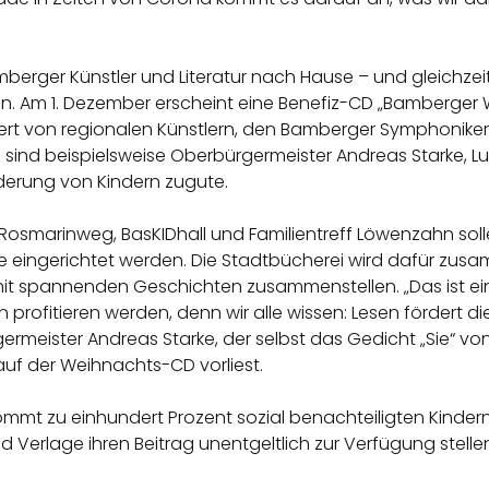
berger Künstler und Literatur nach Hause – und gleichzei
ilen. Am 1. Dezember erscheint eine Benefiz-CD „Bamberge
rt von regionalen Künstlern, den Bamberger Symphonikern
e sind beispielsweise Oberbürgermeister Andreas Starke, Lu
örderung von Kindern zugute.
 Rosmarinweg, BasKIDhall und Familientreff Löwenzahn soll
e eingerichtet werden. Die Stadtbücherei wird dafür zus
mit spannenden Geschichten zusammenstellen. „Das ist eine
 profitieren werden, denn wir alle wissen: Lesen fördert di
rmeister Andreas Starke, der selbst das Gedicht „Sie“ von
uf der Weihnachts-CD vorliest.
kommt zu einhundert Prozent sozial benachteiligten Kinder
 Verlage ihren Beitrag unentgeltlich zur Verfügung stelle