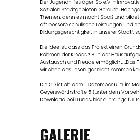
Der Jugendhilfeträger iSo e.V. – Innovati
Sozialen Stadtgebieten Gereuth-Hochgeri
Themen, denn es macht Spaß und bildet – 
oft bessere schulische Leistungen und e
Bildungsgerechtigkeit in unserer Stadt“,
Die Idee ist, dass das Projekt einen Grund
Rahmen der Kinder, z.B. in der Hausauf
Austausch und Freude ermöglicht. „Das To
wir ohne das Lesen gar nicht kommen könn
Die CD ist ab dem 1. Dezember u. a. im Mo
Geyerswörthstraße 5 (unter dem Vorbehalt e
Download bei iTunes, hier allerdings für 14
GALERIE