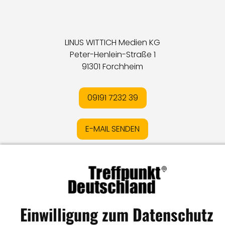
LINUS WITTICH Medien KG
Peter-Henlein-Straße 1
91301 Forchheim
09191 7232 39
E-MAIL SENDEN
Impressum
I
Datenschutz
I
Online-Streitschlichtung
I
AGB
I
Mediadaten
I
Kontakt
I
Vertrag widerrufen
Einwilligung zum Datenschutz
© LW Medien GmbH