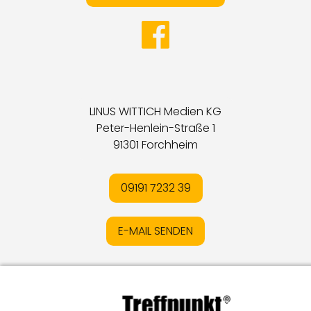
LINUS WITTICH Medien KG
Peter-Henlein-Straße 1
91301 Forchheim
09191 7232 39
E-MAIL SENDEN
Impressum
I
Datenschutz
I
Online-Streitschlichtung
I
AGB
I
Mediadaten
I
Kontakt
I
Vertrag widerrufen