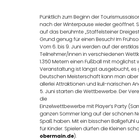
Pünktlich zum Beginn der Tourismussaison
nach der Winterpause wieder geöffnet. Sie
auf das berühmte „Staffelsteiner Dreigestir
Grund genug für einen Besuch! Im Frühso
Vom 6. bis 9. Juni werden auf der erstkl
Teilnehmer/innen in verschiedenen Wettk
1.350 Metern einen Fußball mit möglichst 
Veranstaltung ist längst ausgebucht, es g
Deutschen Meisterschaft kann man aber a
allerlei Attraktionen und kuli-narischen
5. Juni starten die Wettbewerbe. Der V
die
Einzelwettbewerbe mit Player’s Party (Sam
ganzen Sommer lang auf der schönen Nat
Spaß haben. Mit ein bisschen Ballgefühl 
für Kinder. Spielen dürfen die Kleinen sc
obermain.de
).