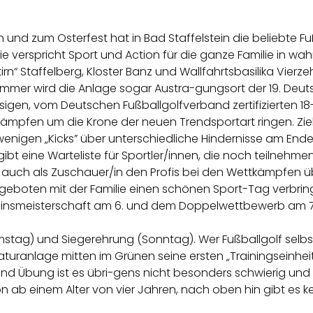
 und zum Osterfest hat in Bad Staffelstein die beliebte 
 verspricht Sport und Action für die ganze Familie in wah
n“ Staffelberg, Kloster Banz und Wallfahrtsbasilika Vierzehn
mmer wird die Anlage sogar Austra-gungsort der 19. Deuts
assigen, vom Deutschen Fußballgolfverband zertifizierten 1
ämpfen um die Krone der neuen Trendsportart ringen. Ziel
wenigen „Kicks” über unterschiedliche Hindernisse am Ende
ibt eine Warteliste für Sportler/innen, die noch teilnehm
uch als Zuschauer/in den Profis bei den Wettkämpfen übe
 Angeboten mit der Familie einen schönen Sport-Tag verbri
ereinsmeisterschaft am 6. und dem Doppelwettbewerb am 7
stag) und Siegerehrung (Sonntag). Wer Fußballgolf selbst 
uranlage mitten im Grünen seine ersten „Trainingseinhei
und Übung ist es übri-gens nicht besonders schwierig und
hon ab einem Alter von vier Jahren, nach oben hin gibt es k