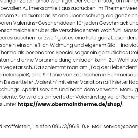
hwierigen Zeiten umso wichtiger. Der Valentinstag am 14. 
 liebevollen Aufmerksamkeit auszudrücken. Im ThermenMee
sam zu relaxen: Das ist eine Überraschung, die ganz sich
derbaren Valentins-Geschenkideen für jeden Geschmack un
eelenschmeichelei“ über die verschiedensten Wohlfühl-M
resrauschen für zwei“ gibt es eine Fülle ganz besondere
tschein einschließlich Widmung und eigenem Bild – indivi
 Therme als besonderes Special sogar ein gemütliches Dr
n und ohne Voranmeldung einladen kann. Zur Wahl stehe
n vegetarisch. Da schlemmt man am „Tag der Liebenden“ 
rnelenspieß, eine Sinfonie von Edelfischen in Hummersau
essertteller „Valentin“ mit einer Variation raffinierter 
aschungs-Aperitif serviert. Und nach dem Verwöhn-Menü 
nte. So wird es ein perfekter Valentinstag voller Romant
es unter
https://www.obermaintherme.de/shop/
.
d Staffelstein, Telefon 09573/9619-0, E-Mail: service@ob