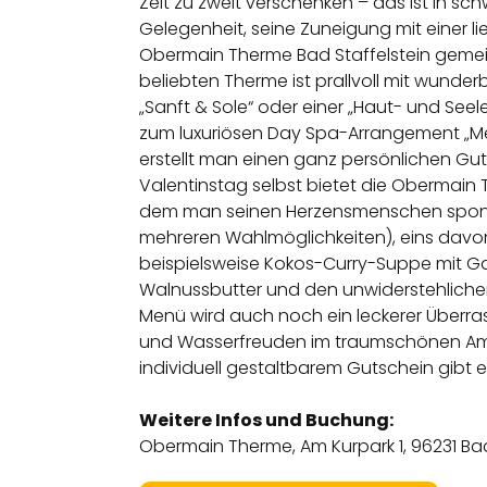
Zeit zu zweit verschenken – das ist in sc
Gelegenheit, seine Zuneigung mit einer
Obermain Therme Bad Staffelstein gemein
beliebten Therme ist prallvoll mit wun
„Sanft & Sole“ oder einer „Haut- und S
zum luxuriösen Day Spa-Arrangement „Mee
erstellt man einen ganz persönlichen Gu
Valentinstag selbst bietet die Obermain
dem man seinen Herzensmenschen sponta
mehreren Wahlmöglichkeiten), eins davo
beispielsweise Kokos-Curry-Suppe mit Ga
Walnussbutter und den unwiderstehlichen D
Menü wird auch noch ein leckerer Überr
und Wasserfreuden im traumschönen Ambie
individuell gestaltbarem Gutschein gibt 
Weitere Infos und Buchung:
Obermain Therme, Am Kurpark 1, 96231 Ba