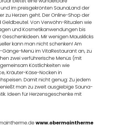
Februar bietet eine wunderbare
r und im preisgekrönten SaunaLand der
er zu Herzen geht. Der Online-Shop der
d Geldbeutel. Von Verwöhn-Ritualen wie
assagen und Kosmetikanwendungen bis
r Geschenkideen. Mir wenigen Mausklicks
dueller kann man nicht schenken! Am
ei-Gänge-Menü im VitaRestaurant an, zu
n zwei verführerische Menüs (mit
gemeinsam Köstlichkeiten wie
ce, Kräuter-Käse-Nocken in
Nachspeisen. Damit nicht genug: Zu jedem
genießt man zu zweit ausgiebige Sauna-
ik. Ideen für Herzensgeschenke mit
ermaintherme.de
www.obermaintherme