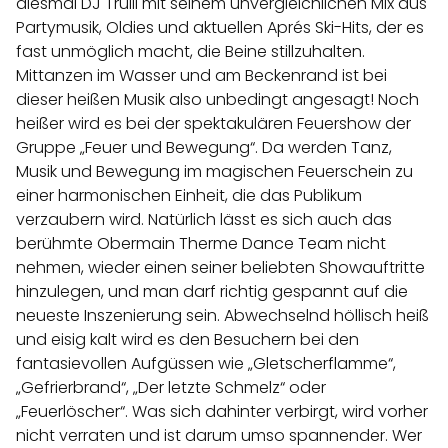
diesmal DJ Trulli mit seinem unvergleichlichen Mix aus
Partymusik, Oldies und aktuellen Aprés Ski-Hits, der es
fast unmöglich macht, die Beine stillzuhalten.
Mittanzen im Wasser und am Beckenrand ist bei
dieser heißen Musik also unbedingt angesagt! Noch
heißer wird es bei der spektakulären Feuershow der
Gruppe „Feuer und Bewegung“. Da werden Tanz,
Musik und Bewegung im magischen Feuerschein zu
einer harmonischen Einheit, die das Publikum
verzaubern wird. Natürlich lässt es sich auch das
berühmte Obermain Therme Dance Team nicht
nehmen, wieder einen seiner beliebten Showauftritte
hinzulegen, und man darf richtig gespannt auf die
neueste Inszenierung sein. Abwechselnd höllisch heiß
und eisig kalt wird es den Besuchern bei den
fantasievollen Aufgüssen wie „Gletscherflamme“,
„Gefrierbrand“, „Der letzte Schmelz“ oder
„Feuerlöscher“. Was sich dahinter verbirgt, wird vorher
nicht verraten und ist darum umso spannender. Wer