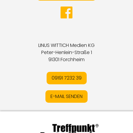
LINUS WITTICH Medien KG
Peter-Henlein-Straße 1
91301 Forchheim
09191 7232 39
E-MAIL SENDEN
Impressum
I
Datenschutz
I
Online-Streitschlichtung
I
AGB
I
Mediadaten
I
Kontakt
I
Vertrag widerrufen