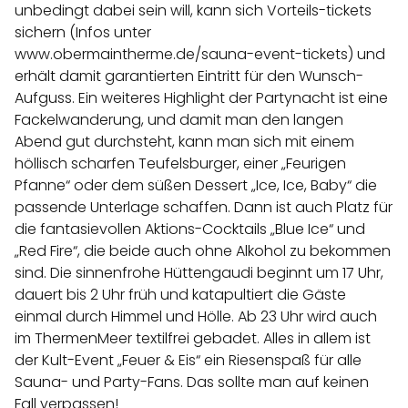
unbedingt dabei sein will, kann sich Vorteils-tickets
sichern (Infos unter
www.obermaintherme.de/sauna-event-tickets
) und
erhält damit garantierten Eintritt für den Wunsch-
Aufguss. Ein weiteres Highlight der Partynacht ist eine
Fackelwanderung, und damit man den langen
Abend gut durchsteht, kann man sich mit einem
höllisch scharfen Teufelsburger, einer „Feurigen
Pfanne“ oder dem süßen Dessert „Ice, Ice, Baby“ die
passende Unterlage schaffen. Dann ist auch Platz für
die fantasievollen Aktions-Cocktails „Blue Ice“ und
„Red Fire“, die beide auch ohne Alkohol zu bekommen
sind. Die sinnenfrohe Hüttengaudi beginnt um 17 Uhr,
dauert bis 2 Uhr früh und katapultiert die Gäste
einmal durch Himmel und Hölle. Ab 23 Uhr wird auch
im ThermenMeer textilfrei gebadet. Alles in allem ist
der Kult-Event „Feuer & Eis“ ein Riesenspaß für alle
Sauna- und Party-Fans. Das sollte man auf keinen
Fall verpassen!